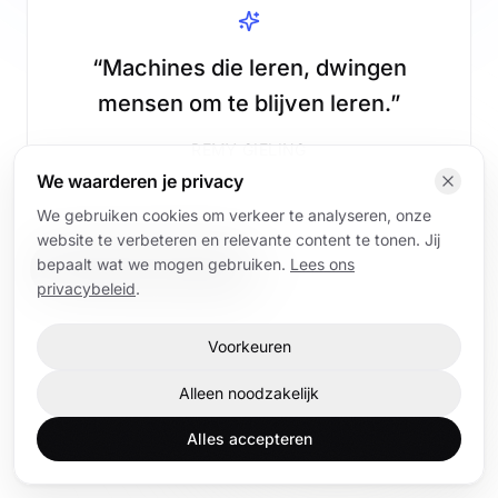
“
Machines die leren, dwingen
mensen om te blijven leren.
”
REMY GIELING
We waarderen je privacy
We gebruiken cookies om verkeer te analyseren, onze
website te verbeteren en relevante content te tonen. Jij
bepaalt wat we mogen gebruiken.
Lees ons
Lees AI-artikelen
Terug naar home
privacybeleid
.
Home
AI-artikelen
AI-trainingen
Contact
Voorkeuren
Alleen noodzakelijk
Alles accepteren