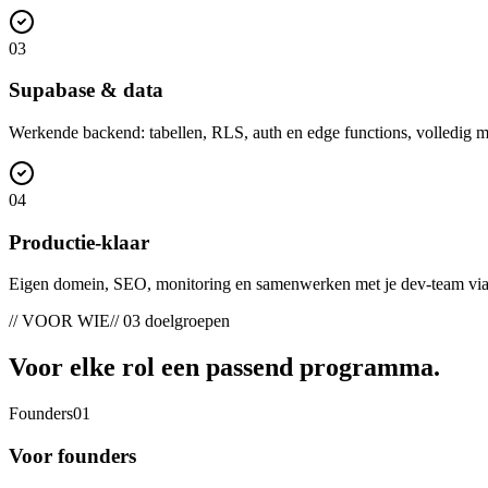
0
3
Supabase & data
Werkende backend: tabellen, RLS, auth en edge functions, volledig m
0
4
Productie-klaar
Eigen domein, SEO, monitoring en samenwerken met je dev-team vi
// VOOR WIE
// 03 doelgroepen
Voor elke rol een
passend programma
.
Founders
0
1
Voor founders