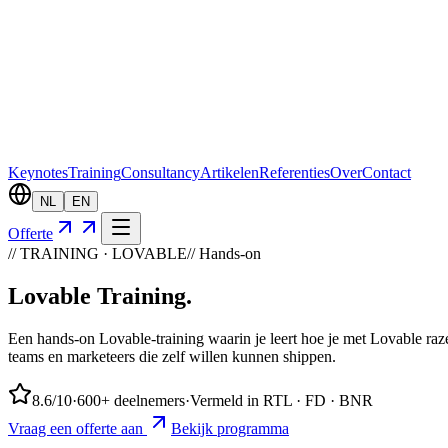
Keynotes
Training
Consultancy
Artikelen
Referenties
Over
Contact
NL
EN
Offerte
// TRAINING · LOVABLE
// Hands-on
Lovable
Training
.
Een hands-on Lovable-training waarin je leert hoe je met Lovable ra
teams en marketeers die zelf willen kunnen shippen.
8.6
/10
·
600+ deelnemers
·
Vermeld in RTL · FD · BNR
Vraag een offerte aan
Bekijk programma