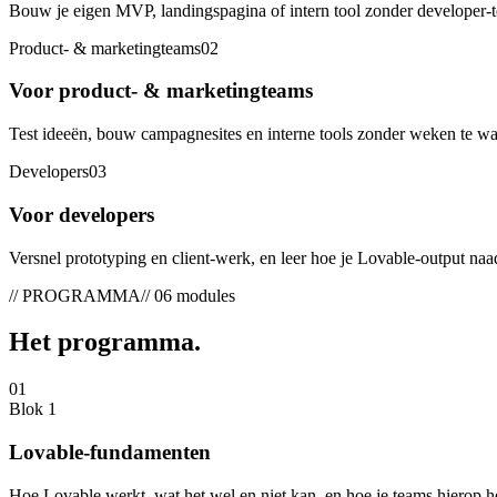
Bouw je eigen MVP, landingspagina of intern tool zonder developer-t
Product- & marketingteams
0
2
Voor product- & marketingteams
Test ideeën, bouw campagnesites en interne tools zonder weken te wa
Developers
0
3
Voor developers
Versnel prototyping en client-werk, en leer hoe je Lovable-output naa
// PROGRAMMA
// 06 modules
Het
programma
.
01
Blok 1
Lovable-fundamenten
Hoe Lovable werkt, wat het wel en niet kan, en hoe je teams hierop he