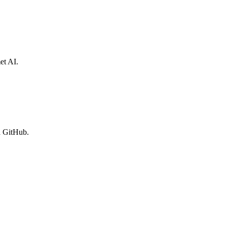
et AI.
a GitHub.