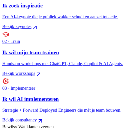
Ik zoek inspiratie
Een AI-keynote die je publiek wakker schudt en aanzet tot actie.
Bekijk keynotes
02 · Train
Ik wil mijn team trainen
Hands-on workshops met ChatGPT, Claude, Copilot & AI Agents.
Bekijk workshops
03 · Implementeer
Ik wil AI implementeren
Strategie + Forward Deployed Engineers die mét je team bouwen.
Bekijk consultancy
Bewijs
// Wat klanten zeggen