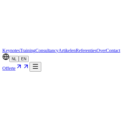
Keynotes
Training
Consultancy
Artikelen
Referenties
Over
Contact
NL
EN
Offerte