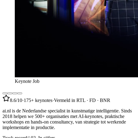
Keynote Job
8.6
/10
·
175+ keynotes
·
Vermeld in RTL · FD · BNR
ai.nl
is de Nederlandse specialist in kunstmatige intelligentie. Sinds
2018 helpen we 500+ organisaties met AI-keynotes, praktische
workshops en hands-on consultancy, van strategie tot werkende
implementatie in productie.
Track record
// 02, In cijfers