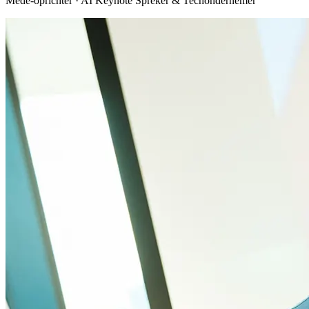
Mede-oprichter · AI Keynote Spreker & Techondernemer