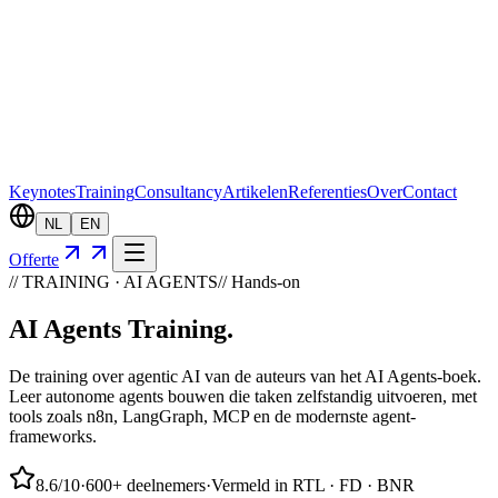
Keynotes
Training
Consultancy
Artikelen
Referenties
Over
Contact
NL
EN
Offerte
// TRAINING · AI AGENTS
// Hands-on
AI Agents
Training
.
De training over agentic AI van de auteurs van het AI Agents-boek.
Leer autonome agents bouwen die taken zelfstandig uitvoeren, met
tools zoals n8n, LangGraph, MCP en de modernste agent-
frameworks.
8.6
/10
·
600+ deelnemers
·
Vermeld in RTL · FD · BNR