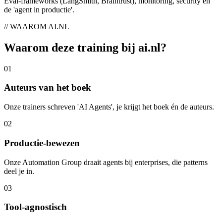
Eval-frameworks (LangSmith, Braintrust), monitoring, security en
de 'agent in productie'.
// WAAROM AI.NL
Waarom deze training bij
ai.nl
?
0
1
Auteurs van het boek
Onze trainers schreven 'AI Agents', je krijgt het boek én de auteurs.
0
2
Productie-bewezen
Onze Automation Group draait agents bij enterprises, die patterns
deel je in.
0
3
Tool-agnostisch