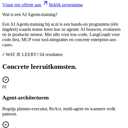
Vraag een offerte aan
Bekijk programma
Wat is een AI Agents-training?
Een AI Agents-training bij ai.nl is een hands-on programma (één
dagdeel) waarin teams leren hoe ze agentic AI bouwen, evalueren
en in productie nemen. Met n8n voor low-code, LangGraph voor
code-first, MCP voor tool-integraties en concrete enterprise-use-
cases.
// WAT JE LEERT
// 04 resultaten
Concrete
leeruitkomsten
.
0
1
Agent-architecturen
Begrijp planner-executor, ReAct, multi-agent en wanneer welk
patroon.