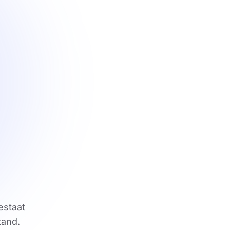
estaat
Pagina niet gevonden
tand.