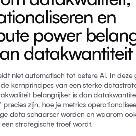
tionaliseren en
ute power belangr
dan datakwantiteit
idt niet automatisch tot betere AI. In deze 
de kernprincipes van een sterke datastrat
waliteit belangrijker is dan datakwantitei
 precies zijn, hoe je metrics operationalis
ge data schaarser worden en waarom oo
een strategische troef wordt.