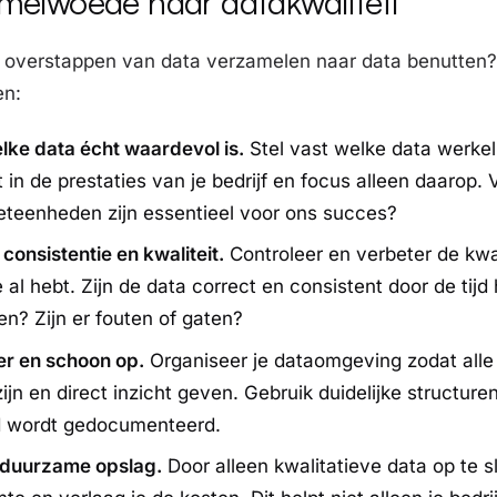
melwoede naar datakwaliteit
ijf overstappen van data verzamelen naar data benutten? 
en:
lke data écht waardevol is.
Stel vast welke data werkeli
t in de prestaties van je bedrijf en focus alleen daarop. 
teenheden zijn essentieel voor ons succes?
consistentie en kwaliteit.
Controleer en verbeter de kwal
e al hebt. Zijn de data correct en consistent door de tijd
n? Zijn er fouten of gaten?
er en schoon op.
Organiseer je dataomgeving zodat all
ijn en direct inzicht geven. Gebruik duidelijke structure
d wordt gedocumenteerd.
 duurzame opslag.
Door alleen kwalitatieve data op te s