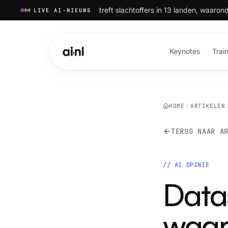
nkte LightSpy-spyware treft slachtoffers in 13 landen, waaronder VS
LIVE AI-NIEUWS
Keynotes
Trai
HOME
ARTIKELEN
TERUG NAAR A
//
AI OPINIE
Datas
waar