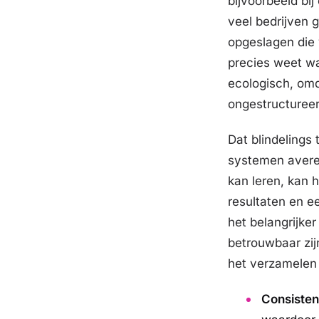
bijvoorbeeld bij
veel bedrijven g
opgeslagen die 
precies weet wa
ecologisch, omd
ongestructureer
Dat blindelings
systemen averec
kan leren, kan h
resultaten en ee
het belangrijke
betrouwbaar zijn
het verzamelen 
Consistent