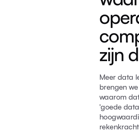
opera
comp
zijn 
Meer data le
brengen we 
waarom datak
'goede data'
hoogwaardi
rekenkracht 