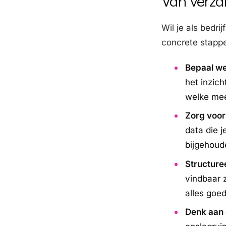
Van verza
Wil je als bedr
concrete stapp
Bepaal we
het inzich
welke mee
Zorg voor 
data die j
bijgehoude
Structure
vindbaar z
alles goe
Denk aan