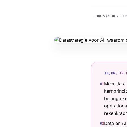
JOB VAN DEN BE
TL;DR, IN 
Meer data 
0
1
kernprinci
belangrijke
operation
rekenkrach
Data en AI
0
2