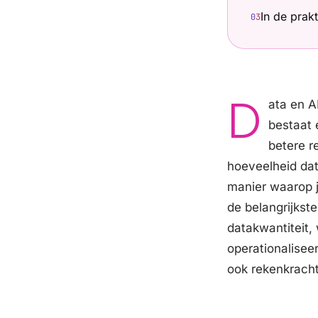
In de prak
0
3
D
ata en A
bestaat 
betere r
hoeveelheid dat
manier waarop je
de belangrijkst
datakwantiteit, 
operationalisee
ook rekenkracht