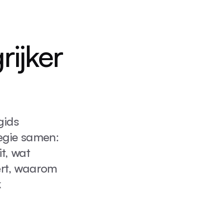
ijker
gids
egie samen:
t, wat
eert, waarom
k