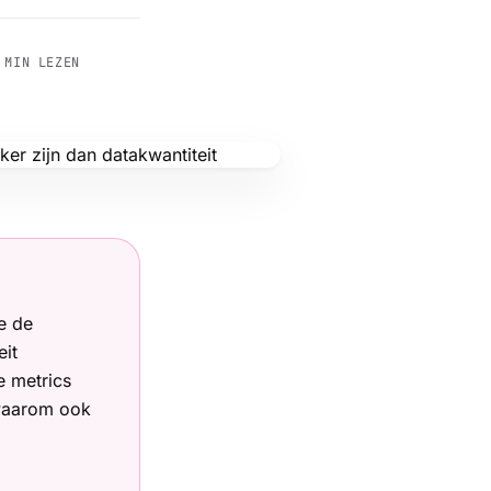
MIN LEZEN
e de
eit
e metrics
 waarom ook