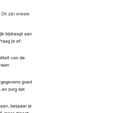
Dit zijn enkele
jk bijdraagt aan
Vraag je af:
iteit van de
 heen
e gegevens goed
n en zorg dat
laan, bespaar je