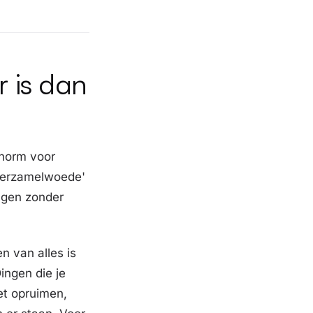
r is dan
 norm voor
'verzamelwoede'
agen zonder
n van alles is
ingen die je
et opruimen,