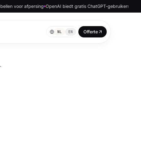
voor afpersing
OpenAI biedt gratis ChatGPT-gebruikers onbeperkte
Offerte
NL
EN
NALISEREN EN COMPUTE POWER BELANGRIJKER ZIJN DAN DATAKWANTITEIT