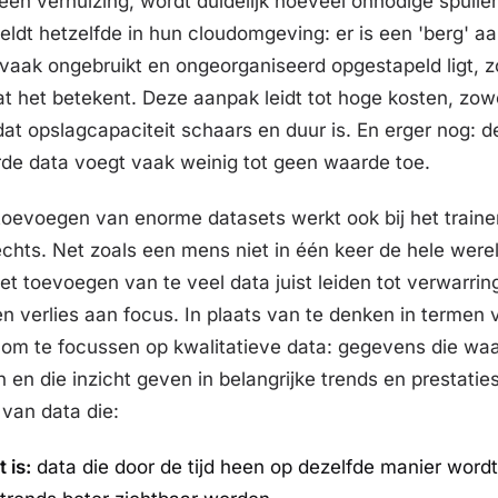
 een verhuizing, wordt duidelijk hoeveel onnodige spulle
eldt hetzelfde in hun cloudomgeving: er is een 'berg' aa
vaak ongebruikt en ongeorganiseerd opgestapeld ligt, 
t het betekent. Deze aanpak leidt tot hoge kosten, zowe
at opslagcapaciteit schaars en duur is. En erger nog: d
de data voegt vaak weinig tot geen waarde toe.
 toevoegen van enorme datasets werkt ook bij het traine
hts. Net zoals een mens niet in één keer de hele were
et toevoegen van te veel data juist leiden tot verwarrin
n verlies aan focus. In plaats van te denken in termen v
r om te focussen op kwalitatieve data: gegevens die wa
 en die inzicht geven in belangrijke trends en prestatie
van data die:
 is:
data die door de tijd heen op dezelfde manier word