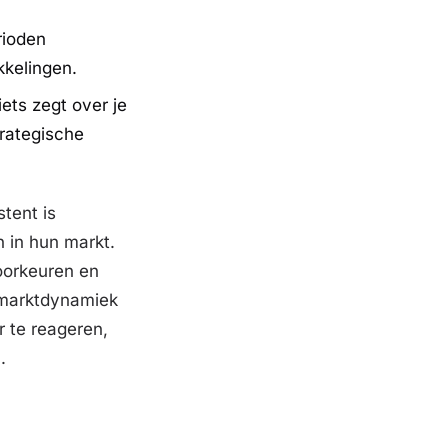
rioden
kkelingen.
ets zegt over je
trategische
stent is
n in hun markt.
oorkeuren en
 marktdynamiek
r te reageren,
.