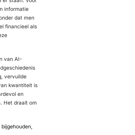
n er staan. Voor
n informatie
zonder dat men
l financieel als
eze
n van AI-
ldgeschiedenis
g, vervuilde
an kwantiteit is
ardevol en
s. Het draait om
t bijgehouden,