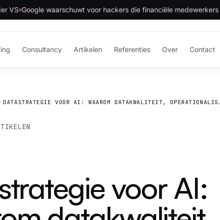
Google waarschuwt voor hackers die financiële medewerkers bellen 
ning
Consultancy
Artikelen
Referenties
Over
Contact
DATASTRATEGIE VOOR AI: WAAROM DATAKWALITEIT, OPERATIO
RTIKELEN
trategie voor AI:
om datakwaliteit,