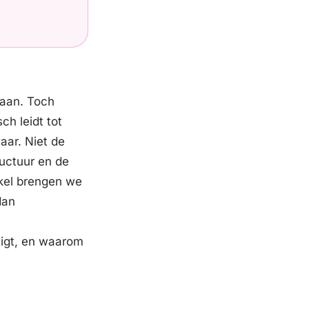
taan. Toch
h leidt tot
aar. Niet de
ructuur en de
tikel brengen we
dan
eigt, en waarom