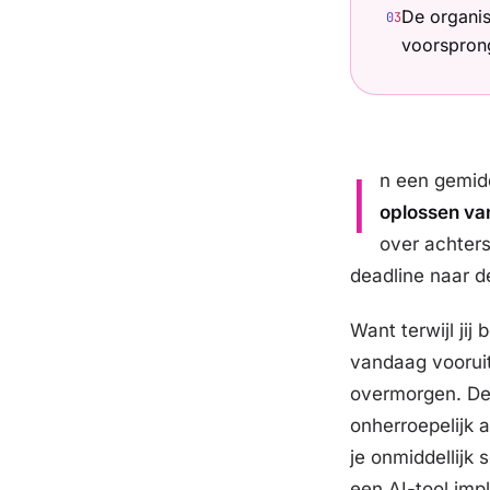
De organis
0
3
voorspron
I
n een gemidd
oplossen va
over achters
deadline naar d
Want terwijl jij
vandaag voorui
overmorgen. De 
onherroepelijk 
je onmiddellijk 
een AI-tool im