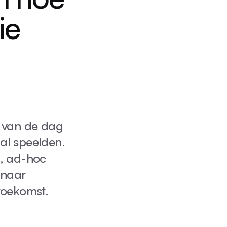
ie
l van de dag
al speelden.
n, ad-hoc
 naar
toekomst.