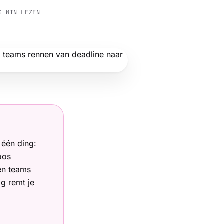
4
MIN LEZEN
 één ding:
oos
 en teams
g remt je