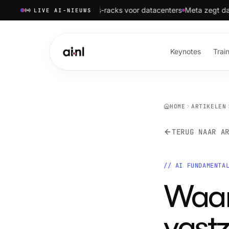
t kwartaal eerste Helios-racks voor datacenters
Meta zegt dat AI-mo
LIVE AI-NIEUWS
Keynotes
Trai
HOME
ARTIKELEN
TERUG NAAR A
//
AI FUNDAMENTA
Waar
vastz