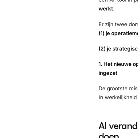
werkt
.
Er zijn twee do
(1) je operatie
(2) je strategis
1. Het nieuwe op
ingezet
De grootste misv
In werkelijkheid
AI verand
doen