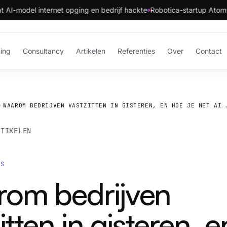
del internet opging en bedrijf hackte
Robotica-startup Atoms van T
ning
Consultancy
Artikelen
Referenties
Over
Contact
WAAROM BEDRIJVEN VASTZITTEN IN GISTEREN, EN HOE
RTIKELEN
LS
om bedrijven
itten in gisteren, 