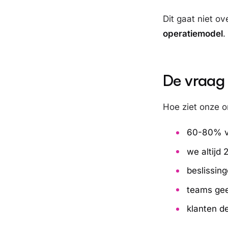
Dit gaat niet ov
operatiemodel
.
De vraag 
Hoe ziet onze or
60-80% va
we altijd
beslissin
teams geen
klanten d