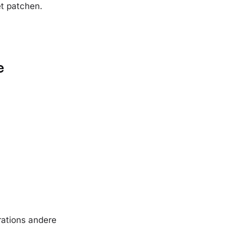
et patchen.
e
rations andere