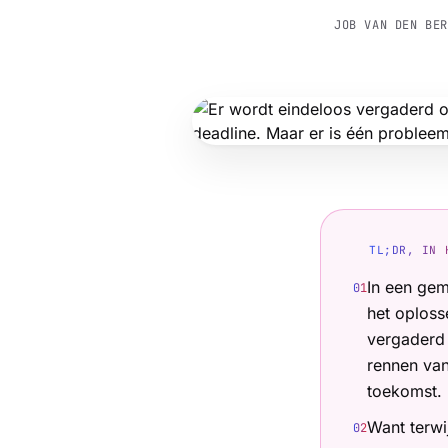
JOB VAN DEN BE
TL;DR, IN 
In een gem
0
1
het oploss
vergaderd 
rennen van
toekomst.
Want terwij
0
2