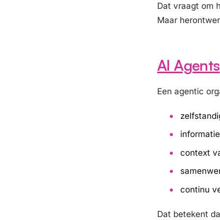
Dat vraagt om h
Maar
herontwe
AI Agents
Een agentic org
zelfstandi
informati
context v
samenwer
continu v
Dat betekent da