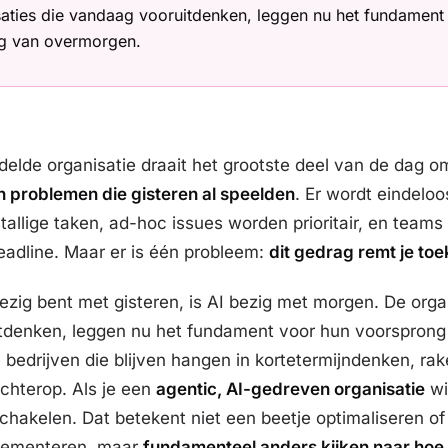
aties die vandaag vooruitdenken, leggen nu het fundament
g van overmorgen.
elde organisatie draait het grootste deel van de dag o
n problemen die gisteren al speelden
. Er wordt eindelo
tallige taken, ad-hoc issues worden prioritair, en team
eadline. Maar er is één probleem:
dit gedrag remt je to
 bezig bent met gisteren, is AI bezig met morgen. De orga
tdenken, leggen nu het fundament voor hun voorsprong
bedrijven die blijven hangen in kortetermijndenken, ra
achterop. Als je een
agentic, AI-gedreven organisatie
wi
schakelen. Dat betekent niet een beetje optimaliseren of
plementeren, maar
fundamenteel anders kijken naar hoe 