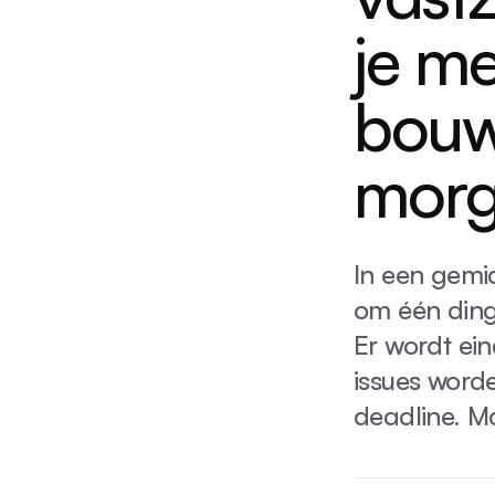
je me
bouwt
mor
In een gemi
om één ding
Er wordt ei
issues worde
deadline. Ma