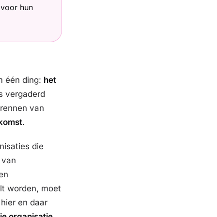
 voor hun
m één ding:
het
os vergaderd
s rennen van
ekomst
.
nisaties die
 van
ken
lt worden, moet
 hier en daar
je organisatie