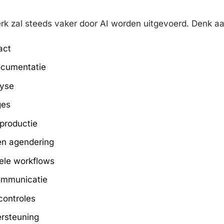
k zal steeds vaker door AI worden uitgevoerd. Denk aa
act
ocumentatie
lyse
ges
productie
en agendering
ele workflows
ommunicatie
controles
rsteuning