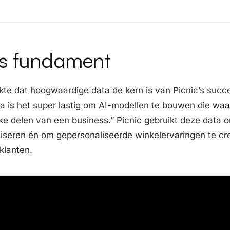
ls fundament
te dat hoogwaardige data de kern is van Picnic’s succ
ta is het super lastig om AI-modellen te bouwen die w
jke delen van een business.” Picnic gebruikt deze data 
liseren én om gepersonaliseerde winkelervaringen te c
klanten.