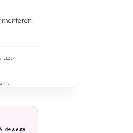
erimenteren
N LEZEN
I de sleutel