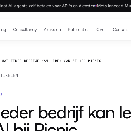
gents zelf betalen voor API's en diensten
Meta lanceert Muse Code A
ning
Consultancy
Artikelen
Referenties
Over
Contact
WAT IEDER BEDRIJF KAN LEREN VAN AI BIJ PICNIC
RTIKELEN
LS
eder bedrijf kan l
I bij Picnic