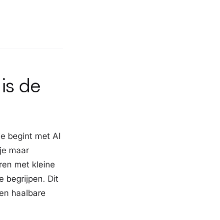
is de
je begint met AI
 je maar
eren met kleine
 begrijpen. Dit
een haalbare