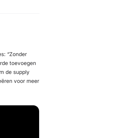
es: “Zonder
aarde toevoegen
om de supply
reëren voor meer