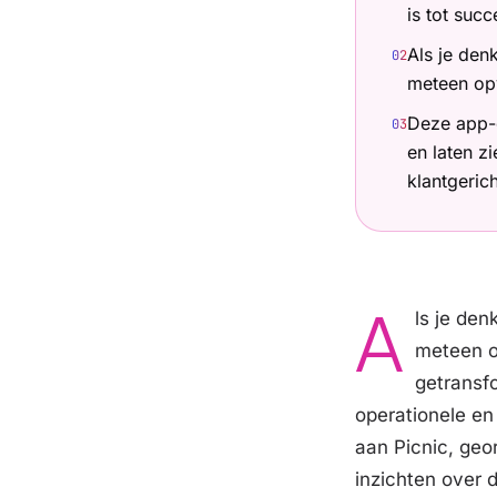
is tot succ
Als je den
0
2
meteen opv
Deze app-
0
3
en laten z
klantgeric
A
ls je den
meteen o
getransfo
operationele en
aan Picnic, geo
inzichten over d