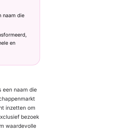
en naam die
nsformeerd,
nele en
es een naam die
schappenmarkt
nt inzetten om
exclusief bezoek
eam waardevolle