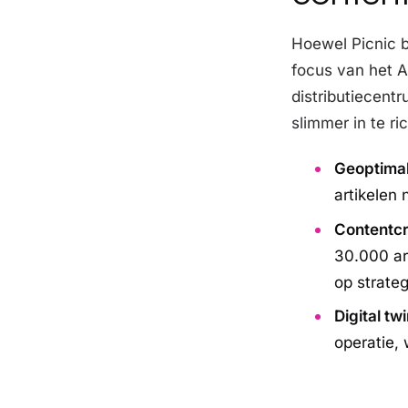
Hoewel Picnic b
focus van het A
distributiecent
slimmer in te ri
Geoptimal
artikelen 
Contentcr
30.000 ar
op strate
Digital twi
operatie,