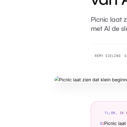
Picnic laat 
met AI de sle
REMY GIELING
G
TL;DR, IN 
Picnic laa
0
1