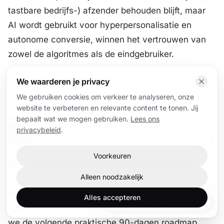
tastbare bedrijfs-) afzender behouden blijft, maar
AI wordt gebruikt voor hyperpersonalisatie en
autonome conversie, winnen het vertrouwen van
zowel de algoritmes als de eindgebruiker.
We waarderen je privacy
We gebruiken cookies om verkeer te analyseren, onze
website te verbeteren en relevante content te tonen. Jij
De 90-dagen roadmap voor
bepaalt wat we mogen gebruiken.
Lees ons
privacybeleid
.
Nederlandse marketingdirecteuren
Voorkeuren
De theorie begrijpen is stap één; het orkestreren
Alleen noodzakelijk
van de verandering binnen uw organisatie is stap
twee. Om voorbereid te zijn op de volledige uitrol
Alles accepteren
Plan een kennismaking
van Agentic Commerce en AI-search, adviseren
we de volgende praktische 90-dagen roadmap.