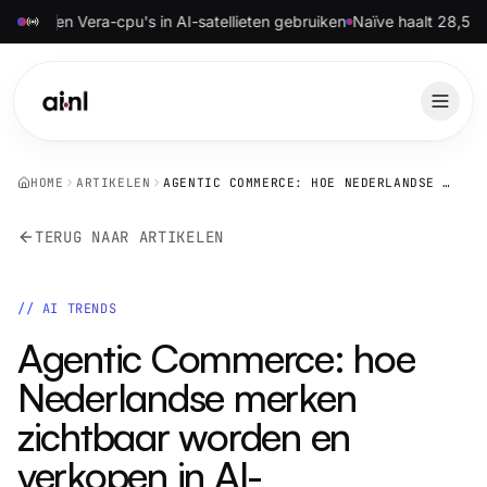
n Vera-cpu's in AI-satellieten gebruiken
Naïve haalt 28,5 miljoen do
HOME
ARTIKELEN
AGENTIC COMMERCE: HOE NEDERLANDSE MERKEN ZICHTBAAR WORDEN EN VERKOPEN IN AI-ZOEKMACHINES
TERUG NAAR ARTIKELEN
//
AI TRENDS
Agentic Commerce: hoe
Nederlandse merken
zichtbaar worden en
verkopen in AI-